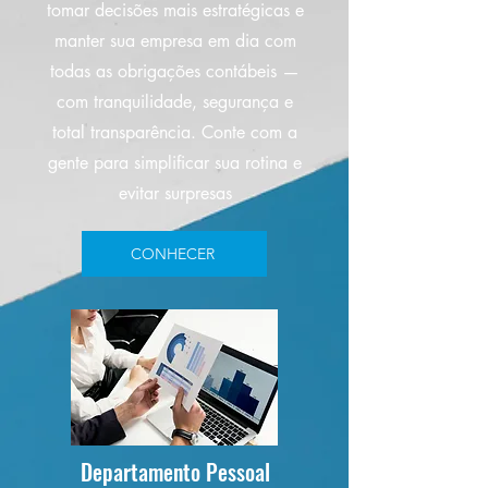
tomar decisões mais estratégicas e
manter sua empresa em dia com
todas as obrigações contábeis —
com tranquilidade, segurança e
total transparência. Conte com a
gente para simplificar sua rotina e
evitar surpresas
CONHECER
Departamento Pessoal