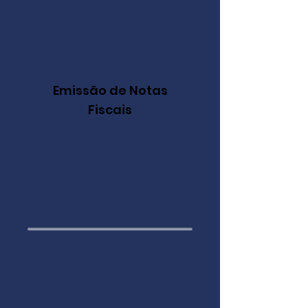
Emissão de Notas
Fiscais
Gerenciamento completo da
emissão de notas fiscais
eletrônicas, com agilidade e
segurança, evitando erros e
penalidades.