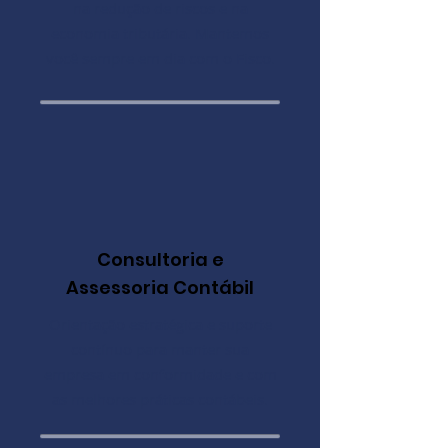
na redução de riscos e na
economia tributária. Mantemos
você sempre em dia com o Fisco.
Consultoria e
Assessoria Contábil
Orientação estratégica e suporte
contínuo para manter sua
empresa em conformidade e com
as melhores práticas contábeis.