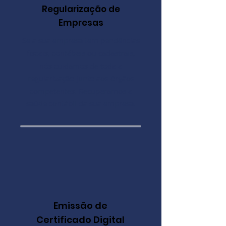
Regularização de
Empresas
Se a sua empresa tem pendências
fiscais, contábeis ou cadastrais,
nós cuidamos de toda a
regularização junto aos órgãos
competentes. Recuperamos a
saúde contábil da sua empresa.
Emissão de
Certificado Digital