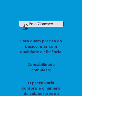
R$599
/mês
Fale Conosco
Para quem precisa do
básico, mas com
qualidade e eficiência.
Contabilidade
completa;
O preço varia
conforme o número
de colaborares da
empresa.
Fale Conosco