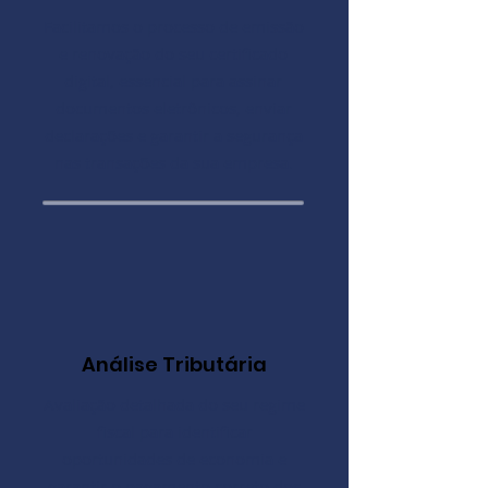
Facilitamos o processo de emissão
e renovação do seu certificado
digital, essencial para assinar
documentos eletrônicos, enviar
declarações e garantir a segurança
nas transações da sua empresa.
Análise Tributária
Avaliação detalhada do seu regime
fiscal para identificar
oportunidades de economia e
garantir o pagamento correto dos