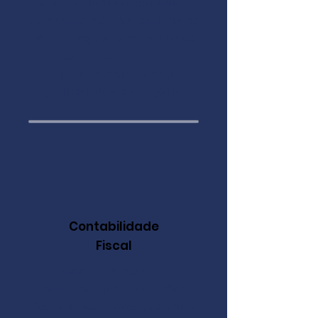
Cuidamos de todo o processo de
abertura da sua empresa de forma
rápida e segura, orientando você
sobre o melhor tipo de
enquadramento tributário e
jurídico para o seu negócio.
Contabilidade
Fiscal
Garantimos o correto
cumprimento das obrigações
fiscais da sua empresa, com foco